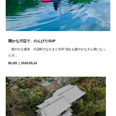
閑かな川辺で、のんびりSUP
穏やかな週末、川辺町のなかまとSUP 流れも緩やかなダム湖になっ
た川…
BLOG
2020.05.24