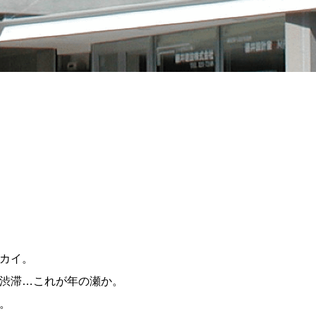
カイ。
渋滞…これが年の瀬か。
。