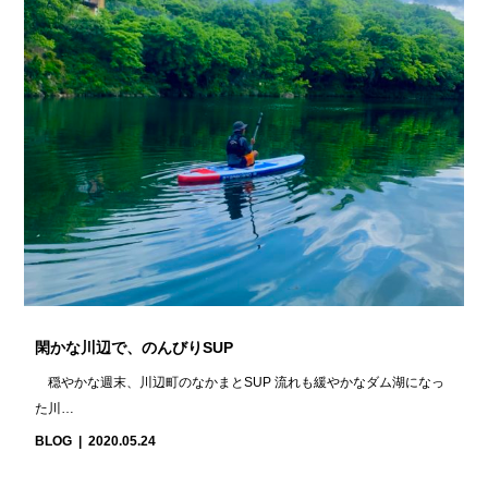
閑かな川辺で、のんびりSUP
穏やかな週末、川辺町のなかまとSUP 流れも緩やかなダム湖になっ
た川…
BLOG
2020.05.24