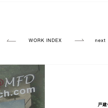
WORK INDEX
next
戸建