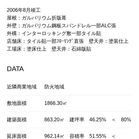
2006年8月竣工
屋根：ガルバリウム折版葺
外壁：ガルバリウム鋼板スパンドレル一部ALC張
外構：インターロッキング敷一部タイル貼
店舗床：タイル貼一部ﾌﾛｰﾘﾝｸﾞ直張 壁天井：塗装仕上
工場床：塗床仕上 壁天井：石綿版貼
DATA
近隣商業地域
防火地域
敷地面積
1866.30㎡
建築面積
863.20㎡ 建坪率 46.25% ＜ 80%
延床面積
962.14㎡ 容積率 51.55% ＜